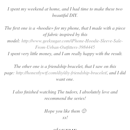
I spent my weekend at home, and I had time to make these two
beautiful DIY.
The first one is a «hoodie» for my phone, that I made with a piece
of fabric inspired by this
model:
http://www.geeksugar.com/iPhone-Hoodie-Sleeve-Sale-
From-Urban-Outfitters-3984445
I spent very little money, and I am really happy with the result.
The other one is a friendship bracelet, that I saw on this
page:
http://honestlywtf.com/diy/diy-friendship-bracelet/
, and I did
want one.
I also finished watching The tudors, I absolutely love and
recommend the series!
Hope you like them 🙂
xx!