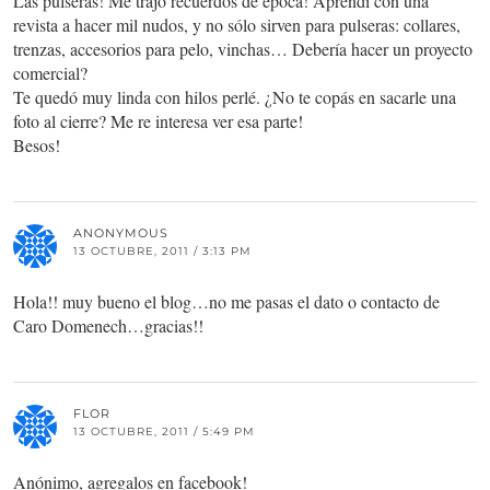
Las pulseras! Me trajo recuerdos de época! Aprendí con una
revista a hacer mil nudos, y no sólo sirven para pulseras: collares,
trenzas, accesorios para pelo, vinchas… Debería hacer un proyecto
comercial?
Te quedó muy linda con hilos perlé. ¿No te copás en sacarle una
foto al cierre? Me re interesa ver esa parte!
Besos!
ANONYMOUS
13 OCTUBRE, 2011 / 3:13 PM
Hola!! muy bueno el blog…no me pasas el dato o contacto de
Caro Domenech…gracias!!
FLOR
13 OCTUBRE, 2011 / 5:49 PM
Anónimo, agregalos en facebook!