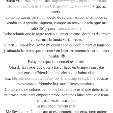
Había visto este modelo acá:
http://www.geeksugar.com/iPhone-
Hoodie-Sleeve-Sale-From-Urban-Outfitters-3984445
y quería
tenerlo!
cómo no existía para mi modelo de celular, así como tampoco se
vendía en Argentina siquiera, compre un retazo de tela (que me
salió $6) y puse manos a la obra.
Debo admitir que lo logré recién al tercer intento, después de armar
y desarmar la funda varias veces.
Tutorial? Imposible. Tomé mi celular como modelo para el tamaño,
y mirando las fotos que encontré en Internet, intenté hacer lo mejor
posible 🙂
Estoy más que feliz con el resultado.
Otra de las cosas que quería hacer hace un tiempo eran estas
pulseras o «Friendship bracelets» que había visto
acá:
http://honestlywtf.com/diy/diy-friendship-bracelet/
, y además
si buscan en Youtube hay muchísimos tutoriales.
Compré varios colores de hilo de bordar, que es el que debería de
utilizarse, pero para empezar, probé con unos hilos perlé que tenía
en casa desde hace años.
El resultado, me encanta!
Me llevó como 2 horas armar esa pequeña pulserita, pero quiero