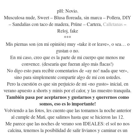
pH: Novio.
Musculosa nude, Sweet – Blusa floreada, sin marca – Pollera, DIY
– Sandalias con taco de madera, Prüne – Cartera,
Calletanas
–
Reloj, fake
***
Mis piernas son (en mi opinión) muy «take it or leave», o sea… o
gustan o no.
En mi caso, creo que es la parte de mi cuerpo que menos me
convence. (desearía que fueran algo más flacas!)
No digo esto para recibir comentarios de «ay no! nada que ver»,
sino para simplemente compartir algo de mí con ustedes.
Pero la cuestión es que sin perjuicio de mi «no gusto» inicial, en
verano apuesto a shorts y minis por el calor, y las muestro tranquila.
También pasa por aceptarnos y gustarnos y querernos como
somos, eso es lo importante!
Volviendo a las fotos, les cuento que las tomamos la noche anterior
al cumple de Mati, que salimos hasta que se hicieron las 12.
Me parece que las noches de verano son IDEALES: el sol no nos
calcina, tenemos la posibilidad de salir livianos y caminar es un