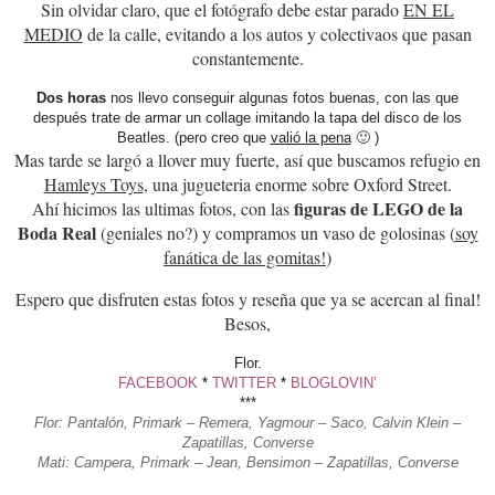
Sin olvidar claro, que el fotógrafo debe estar parado
EN EL
MEDIO
de la calle, evitando a los autos y colectivaos que pasan
constantemente.
Dos horas
nos llevo conseguir algunas fotos buenas, con las que
después trate de armar un collage imitando la tapa del disco de los
Beatles. (pero creo que
valió la pena
🙂 )
Mas tarde se largó a llover muy fuerte, así que buscamos refugio en
Hamleys Toys
, una jugueteria enorme sobre Oxford Street.
figuras de LEGO de la
Ahí hicimos las ultimas fotos, con las
Boda Real
(geniales no?) y compramos un vaso de golosinas (
soy
fanática de las gomitas!
)
Espero que disfruten estas fotos y reseña que ya se acercan al final!
Besos,
Flor.
FACEBOOK
*
TWITTER
*
BLOGLOVIN’
***
Flor: Pantalón, Primark – Remera, Yagmour – Saco, Calvin Klein –
Zapatillas, Converse
Mati: Campera, Primark – Jean, Bensimon – Zapatillas, Converse