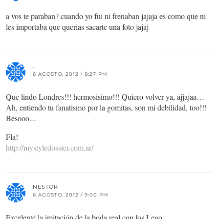
a vos te paraban? cuando yo fui ni frenaban jajaja es como que ni
les importaba que querias sacarte una foto jajaj
.
6 AGOSTO, 2012 / 8:27 PM
Que lindo Londres!!! hermosisimo!!! Quiero volver ya, ajjajaa…
Ah, entiendo tu fanatismo por la gomitas, son mi debilidad, too!!!
Besooo…
Fla!
http://mystyledossier.com.ar/
NESTOR
6 AGOSTO, 2012 / 9:00 PM
Excelente la imitación de la boda real con los Lego.