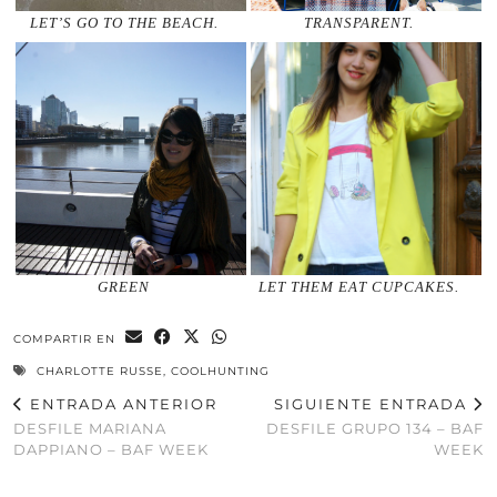
LET’S GO TO THE BEACH.
TRANSPARENT.
GREEN
LET THEM EAT CUPCAKES.
COMPARTIR EN
CHARLOTTE RUSSE
,
COOLHUNTING
ENTRADA ANTERIOR
SIGUIENTE ENTRADA
DESFILE MARIANA
DESFILE GRUPO 134 – BAF
DAPPIANO – BAF WEEK
WEEK