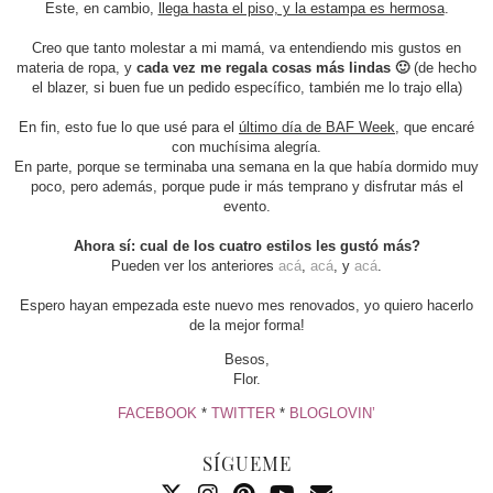
Este, en cambio,
llega hasta el piso, y la estampa es hermosa
.
Creo que tanto molestar a mi mamá, va entendiendo mis gustos en
materia de ropa, y
cada vez me regala cosas más lindas 🙂
(de hecho
el blazer, si buen fue un pedido específico, también me lo trajo ella)
En fin, esto fue lo que usé para el
último día de BAF Week
, que encaré
con muchísima alegría.
En parte, porque se terminaba una semana en la que había dormido muy
poco, pero además, porque pude ir más temprano y disfrutar más el
evento.
Ahora sí: cual de los cuatro estilos les gustó más?
Pueden ver los anteriores
acá
,
acá
, y
acá
.
Espero hayan empezada este nuevo mes renovados, yo quiero hacerlo
de la mejor forma!
Besos,
Flor.
FACEBOOK
*
TWITTER
*
BLOGLOVIN’
SÍGUEME