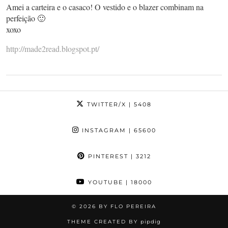
Amei a carteira e o casaco! O vestido e o blazer combinam na
perfeição 🙂
xoxo
http://made2read.blogspot.pt/
TWITTER/X
| 5408
INSTAGRAM
| 65600
PINTEREST
| 3212
YOUTUBE
| 18000
© 2026
BY FLO PEREIRA
THEME CREATED BY
pipdig