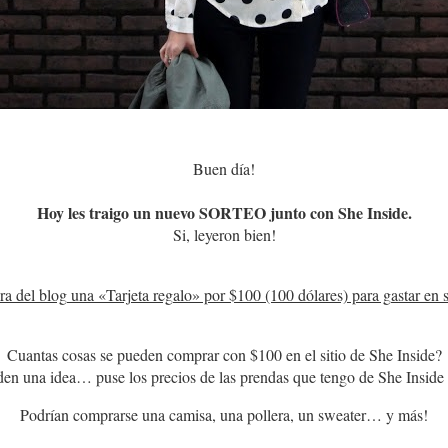
Buen día!
Hoy les traigo un nuevo SORTEO junto con She Inside.
Si, leyeron bien!
ra del blog una «Tarjeta regalo» por $100 (100 dólares) para gastar en s
Cuantas cosas se pueden comprar con $100 en el sitio de She Inside?
den una idea… puse los precios de las prendas que tengo de She Insid
Podrían comprarse una camisa, una pollera, un sweater… y más!