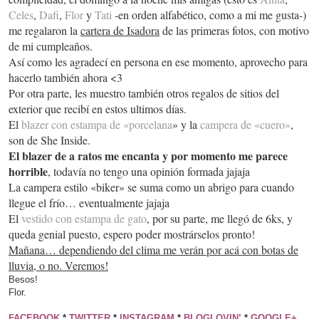
Celes
,
Dafi
,
Flor
y
Tati
-en orden alfabético, como a mi me gusta-)
me regalaron la
cartera de Isadora
de las primeras fotos, con motivo
de mi cumpleaños.
Así como les agradecí en persona en ese momento, aprovecho para
hacerlo también ahora <3
Por otra parte, les muestro también otros regalos de sitios del
exterior que recibí en estos ultimos días.
El
blazer con estampa de «porcelana
» y la
campera de «cuero»
,
son de She Inside.
El blazer de a ratos me encanta y por momento me parece
horrible
, todavía no tengo una opinión formada jajaja
La campera estilo «biker» se suma como un abrigo para cuando
llegue el frío… eventualmente jajaja
El
vestido con estampa de gato
, por su parte, me llegó de 6ks, y
queda genial puesto, espero poder mostrárselos pronto!
Mañana… dependiendo del clima me verán por acá con botas de
lluvia, o no. Veremos!
Besos!
Flor.
FACEBOOK
*
TWITTER
*
INSTAGRAM
*
BLOGLOVIN’
*
GOOGLE+