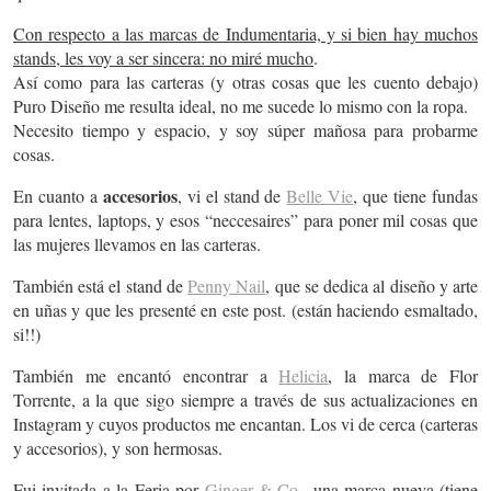
Con respecto a las marcas de Indumentaria, y si bien hay muchos
stands, les voy a ser sincera: no miré mucho
.
Así como para las carteras (y otras cosas que les cuento debajo)
Puro Diseño me resulta ideal, no me sucede lo mismo con la ropa.
Necesito tiempo y espacio, y soy súper mañosa para probarme
cosas.
accesorios
En cuanto a
, vi el stand de
Belle Vie
, que tiene fundas
para lentes, laptops, y esos “neccesaires” para poner mil cosas que
las mujeres llevamos en las carteras.
También está el stand de
Penny Nail
, que se dedica al diseño y arte
en uñas y que les presenté en este post. (están haciendo esmaltado,
si!!)
También me encantó encontrar a
Helicia
, la marca de Flor
Torrente, a la que sigo siempre a través de sus actualizaciones en
Instagram y cuyos productos me encantan. Los vi de cerca (carteras
y accesorios), y son hermosas.
Fui invitada a la Feria por
Ginger & Co.
, una marca nueva (tiene