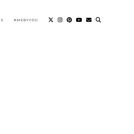
SS
#MEBYYOU