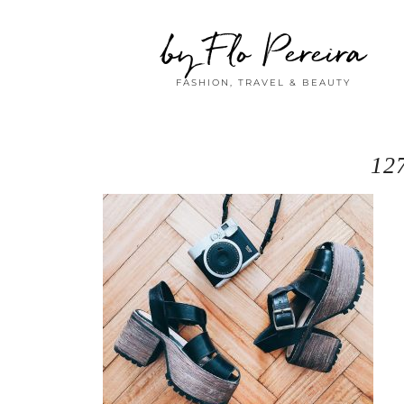
by Flo Pereira
FASHION, TRAVEL & BEAUTY
12