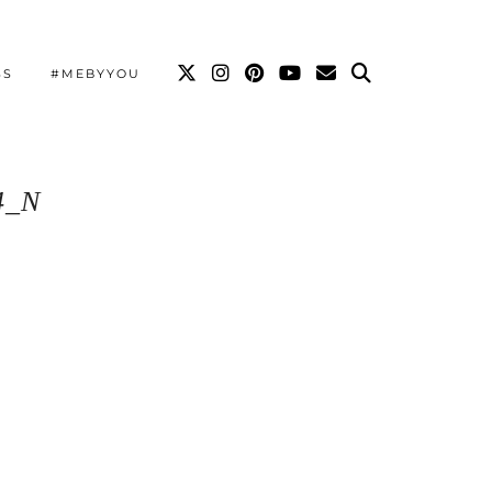
SS
#MEBYYOU
4_N