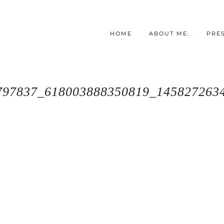
HOME
ABOUT ME.
PRE
797837_618003888350819_145827263