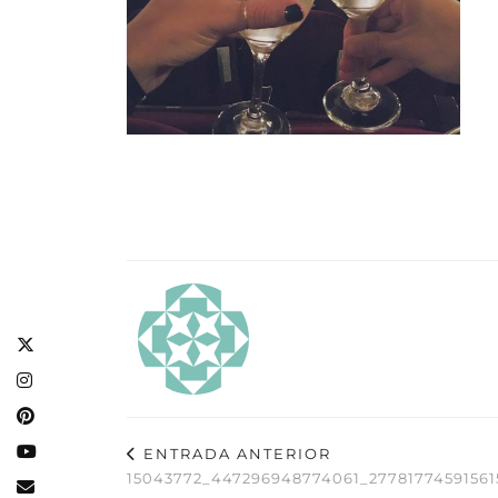
ENTRADA ANTERIOR
15043772_447296948774061_2778177459156