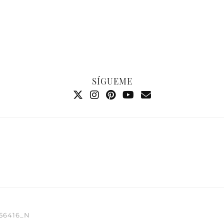
SÍGUEME
156416_N