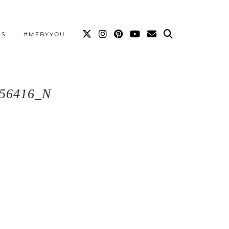
SS
#MEBYYOU
156416_N