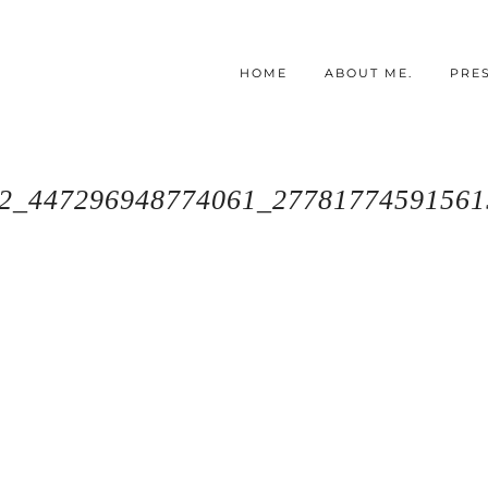
HOME
ABOUT ME.
PRE
2_447296948774061_2778177459156