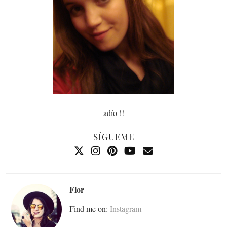
adío !!
SÍGUEME
Flor
Find me on:
Instagram