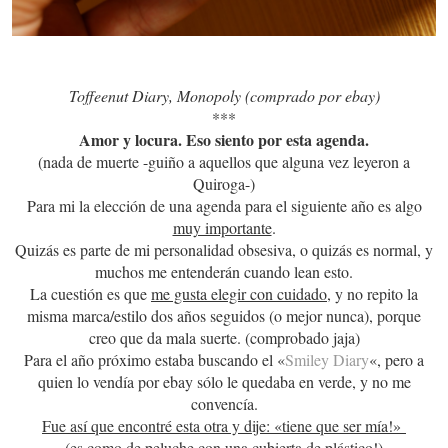
Toffeenut Diary, Monopoly (comprado por ebay)
***
Amor y locura. Eso siento por esta agenda.
(nada de muerte -guiño a aquellos que alguna vez leyeron a
Quiroga-)
Para mi la elección de una agenda para el siguiente año es algo
muy importante
.
Quizás es parte de mi personalidad obsesiva, o quizás es normal, y
muchos me entenderán cuando lean esto.
La cuestión es que
me gusta elegir con cuidado
, y no repito la
misma marca/estilo dos años seguidos (o mejor nunca), porque
creo que da mala suerte. (comprobado jaja)
Para el año próximo estaba buscando el «
Smiley Diary
«, pero a
quien lo vendía por ebay sólo le quedaba en verde, y no me
convencía.
Fue así que encontré esta otra y dije: «tiene que ser mía!»
(es como de peluche con una cubierta de plástico!)