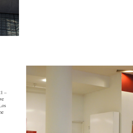
21 –
eve
Los
me