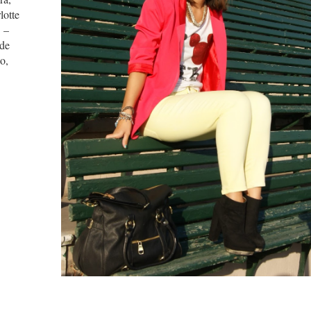
lotte
 –
 de
o,