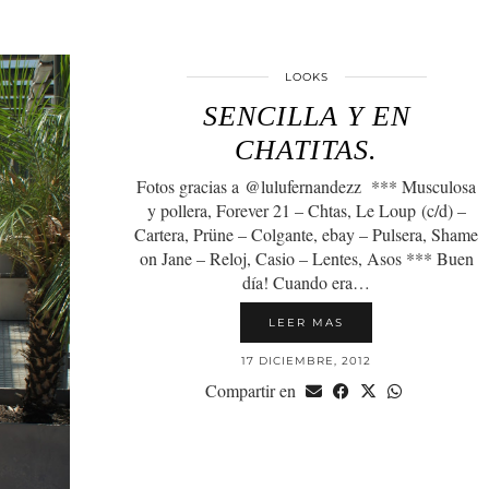
LOOKS
SENCILLA Y EN
CHATITAS.
Fotos gracias a @lulufernandezz *** Musculosa
y pollera, Forever 21 – Chtas, Le Loup (c/d) –
Cartera, Prüne – Colgante, ebay – Pulsera, Shame
on Jane – Reloj, Casio – Lentes, Asos *** Buen
día! Cuando era…
LEER MAS
17 DICIEMBRE, 2012
Compartir en