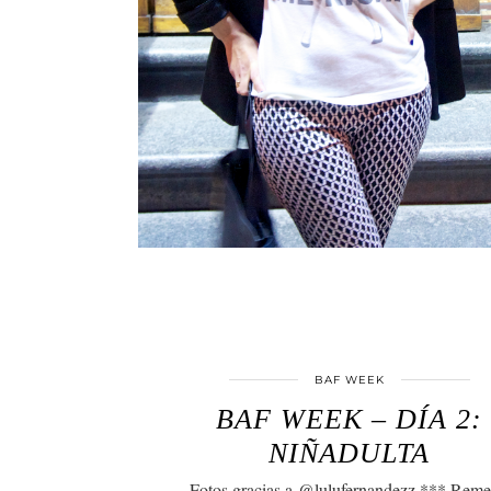
BAF WEEK
BAF WEEK – DÍA 2:
NIÑADULTA
Fotos gracias a @lulufernandezz *** Reme