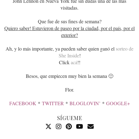
John Lennon en Nueva York fue sin dudas una de las más
visitadas.
Que fue de sus fines de semana?
Quiero saber! Estuvieron de paseo por la ciudad, por el país, por el
exterior?
Ah, y lo más importante, ya pueden saber quien ganó el
sorteo de
She Inside
!
Click
acá
!!
Besos, que empiecen muy bien la semana 🙂
Flor.
FACEBOOK
*
TWITTER
*
BLOGLOVIN’
*
GOOGLE+
SÍGUEME