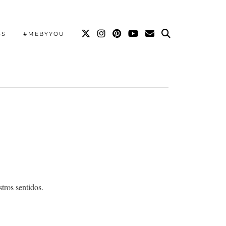
SS
#MEBYYOU
tros sentidos.