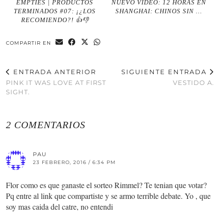
EMPTIES | PRODUCTOS
NUEVO VIDEO: 12 HORAS EN
TERMINADOS #07: ¡¿LOS
SHANGHAI: CHINOS SIN …
RECOMIENDO?! 👍👎
COMPARTIR EN
ENTRADA ANTERIOR
SIGUIENTE ENTRADA
PINK IT WAS LOVE AT FIRST
VESTIDO A.
SIGHT.
2 COMENTARIOS
PAU
23 FEBRERO, 2016 / 6:34 PM
Flor como es que ganaste el sorteo Rimmel? Te tenian que votar?
Pq entre al link que compartiste y se armo terrible debate. Yo , que
soy mas caida del catre, no entendi