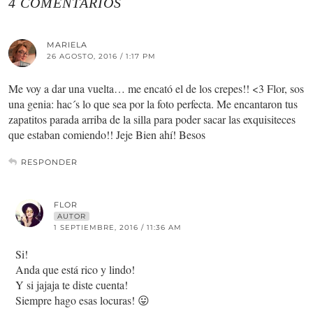
4 COMENTARIOS
MARIELA
26 AGOSTO, 2016 / 1:17 PM
Me voy a dar una vuelta… me encató el de los crepes!! <3 Flor, sos
una genia: hac´s lo que sea por la foto perfecta. Me encantaron tus
zapatitos parada arriba de la silla para poder sacar las exquisiteces
que estaban comiendo!! Jeje Bien ahí! Besos
RESPONDER
FLOR
AUTOR
1 SEPTIEMBRE, 2016 / 11:36 AM
Si!
Anda que está rico y lindo!
Y si jajaja te diste cuenta!
Siempre hago esas locuras! 😛