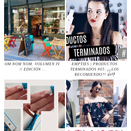
OM NOM NOM: VOLUMEN IV.
EMPTIES | PRODUCTOS
// EDICIÓN …
TERMINADOS #05: ¡¿LOS
RECOMIENDO?! 👍👎