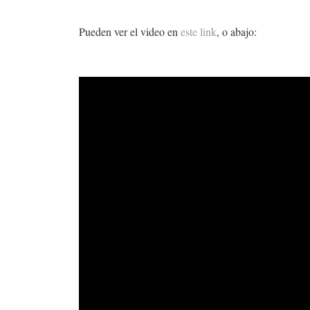
Pueden ver el video en
este link
, o abajo: