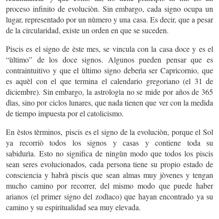
proceso infinito de evoluciòn. Sin embargo, cada signo ocupa un
lugar, representado por un nùmero y una casa. Es decir, que a pesar
de la circularidad, existe un orden en que se suceden.
Piscis es el signo de èste mes, se vincula con la casa doce y es el
“ùltimo” de los doce signos. Algunos pueden pensar que es
contraintuitivo y que el ùltimo signo deberìa ser Capricornio, que
es aquèl con el que termina el calendario gregoriano (el 31 de
diciembre). Sin embargo, la astrologìa no se mide por años de 365
dìas, sino por ciclos lunares, que nada tienen que ver con la medida
de tiempo impuesta por el catolicismo.
En èstos tèrminos,
piscis es el signo de la evoluciòn, porque el Sol
ya recorriò todos los signos y casas y contiene toda su
sabidurìa.
Esto no significa de ningùn modo que todos los piscis
sean seres evolucionados, cada persona tiene su propio estado de
consciencia y habrà piscis que sean almas muy jòvenes y tengan
mucho camino por recorrer, del mismo modo que puede haber
arianos (el primer signo del zodìaco) que hayan encontrado ya su
camino y su espiritualidad sea muy elevada.