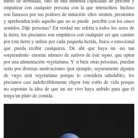
hablo de debilidad, sino de una inmensa capacidad de percibir y
empatizar con cualquier persona con la que interactùen. Incluso
son famosos por sus poderes de intuiciòn: ellos sienten, presienten
y aprehenden todo aquello que no se puede percibir con los cinco
sentidos. Dije personas? En verdad me referìa a todos los seres de
la tierra, los piscianos son empàticos con cualquier ser que camine
por èsta tierra y sufren por cada pequeña herida, fìsica o emocional
que pueda recibir cualquiera.
De ahì que haya un -no tan
sorprendente- enorme nùmero de nativos de èste signo, que opten
por una alimentaciòn vegetariana
. Y si bien otras personas, puedan
serlo por diversas motivaciones (por ejemplo, seguramente alguien
de virgo serà vegetariano porque lo considera saludable), los
piscianos casi indefectiblemente eligen èste estilo de vida porque
no soportan la idea de que un ser vivo haya sufrido para que èl
tenga un plato de comida.