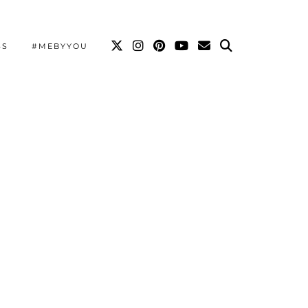
SS
#MEBYYOU