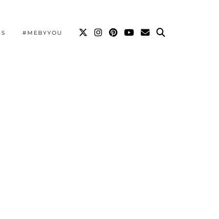
SS
#MEBYYOU