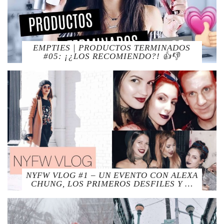
EMPTIES | PRODUCTOS TERMINADOS
#05: ¡¿LOS RECOMIENDO?! 👍👎
NYFW VLOG #1 – UN EVENTO CON ALEXA
CHUNG, LOS PRIMEROS DESFILES Y …