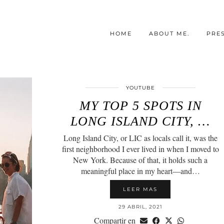
HOME
ABOUT ME.
PRE
YOUTUBE
MY TOP 5 SPOTS IN
LONG ISLAND CITY, …
Long Island City, or LIC as locals call it, was the
first neighborhood I ever lived in when I moved to
New York. Because of that, it holds such a
meaningful place in my heart—and…
LEER MAS
29 ABRIL, 2021
Compartir en