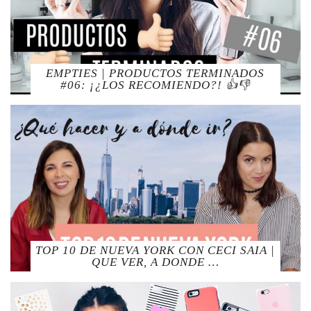
EMPTIES | PRODUCTOS TERMINADOS
#06: ¡¿LOS RECOMIENDO?! 👍👎
TOP 10 DE NUEVA YORK CON CECI SAIA |
QUE VER, A DONDE …