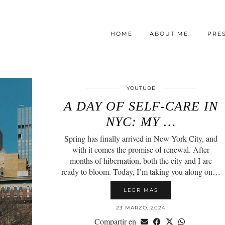
HOME
ABOUT ME.
PRE
YOUTUBE
A DAY OF SELF-CARE IN
NYC: MY …
Spring has finally arrived in New York City, and
with it comes the promise of renewal. After
months of hibernation, both the city and I are
ready to bloom. Today, I’m taking you along on…
LEER MAS
23 MARZO, 2024
Compartir en