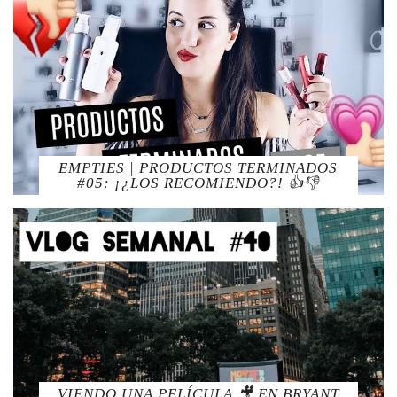
EMPTIES | PRODUCTOS TERMINADOS
#05: ¡¿LOS RECOMIENDO?! 👍👎
VIENDO UNA PELÍCULA 🎥 EN BRYANT