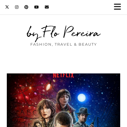
by Flo Pereira
FASHION, TRAVEL & BEAUTY