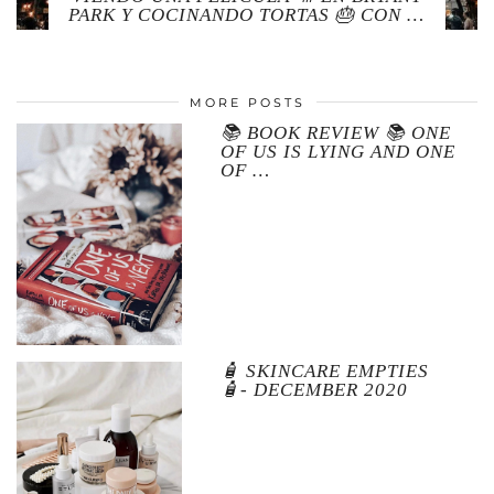
PARK Y COCINANDO TORTAS 🎂 CON …
MORE POSTS
📚 BOOK REVIEW 📚 ONE
OF US IS LYING AND ONE
OF …
🧴 SKINCARE EMPTIES
🧴- DECEMBER 2020