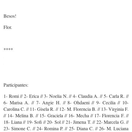
Besos!
Flor.
****
Participantes:
1- Romi // 2- Erica // 3- Noelia N. // 4- Claudia A. // 5- Carla R. //
6- Marisa A. // 7- Angie H. // 8- Ohdaeni // 9- Cecilia // 10-
Carolina C. // 11- Gisela R. // 12- M. Florencia B. // 13- Virginia F.
// 14- Melina B. // 15- Graciela // 16- Mecha // 17- Florencia F. //
18- Liana // 19- Sofi // 20- Sol // 21- Jimena T. // 22- Marcela G. //
23- Simone C. // 24- Romina P. // 25- Diana C. // 26- M. Luciana