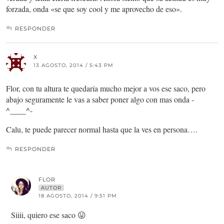
forzada, onda «se que soy cool y me aprovecho de eso».
RESPONDER
X
13 AGOSTO, 2014 / 5:43 PM
Flor, con tu altura te quedaría mucho mejor a vos ese saco, pero
abajo seguramente le vas a saber poner algo con mas onda -
^____^-
Calu, te puede parecer normal hasta que la ves en persona….
RESPONDER
FLOR
AUTOR
18 AGOSTO, 2014 / 9:51 PM
Siiii, quiero ese saco 😛