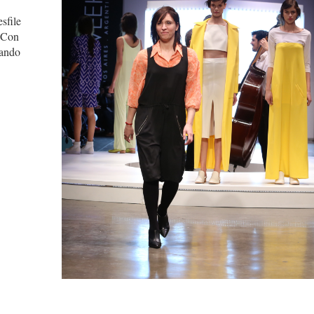
esfile
. Con
iando