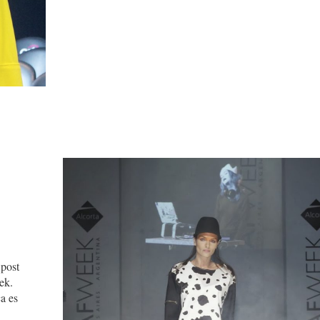
post
Week.
a es