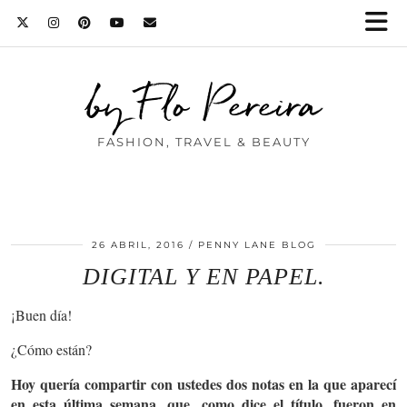
by Flo Pereira
FASHION, TRAVEL & BEAUTY
26 ABRIL, 2016
PENNY LANE BLOG
DIGITAL Y EN PAPEL.
¡Buen día!
¿Cómo están?
Hoy quería compartir con ustedes dos notas en la que aparecí
en esta última semana, que, como dice el título, fueron en