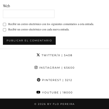
Web
Recibir un correo electrónico con los siguientes comentarios a esta entrada.
Recibir un correo electrónico con cada nueva entrada.
TWITTER/X
| 5408
INSTAGRAM
| 65600
PINTEREST
| 3212
YOUTUBE
| 18000
© 2026
BY FLO PEREIRA