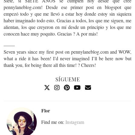
Siete, si SIETE AÑOS se cumplen hoy desde que cree
pennylaneblog.com! Desde ese primer post en blogspot que
empezó todo y que me llevó a estar hoy donde estoy sin siquiera
haber imaginado todo esto. Gracias a todos, los que me siguen, me
alientan, los que creyeron en mí desde un principio y los que me
conocen hace muy poquito. Gracias ? A por más!
——-
Seven years since my first post on pennylaneblog.com and WOW,
what a ride it has been! I’d never imagined I’ll be here now but
thank you, for being there all this time! ? Cheers!
SÍGUEME
Flor
Find me on:
Instagram