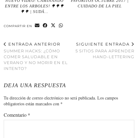
NUEVO VIDEO: CAMINANDO
FAVORITOS OCTUBRE 2017 |
ENTRE LOS ARBOLES! 🌳🌳🌳
CUIDADO DE LA PIEL
🌳🌳 | SUDÁ…
COMPARTIR EN
ENTRADA ANTERIOR
SIGUIENTE ENTRADA
SUMMER HACKS: ¿CÓMO
5 SITIOS PARA APRENDER
COMER SALUDABLE EN
HAND-LETTERING
VERANO Y NO MORIR EN EL
INTENTO?
DEJA UNA RESPUESTA
Tu dirección de correo electrónico no será publicada.
Los campos
obligatorios están marcados con
*
Comentario
*