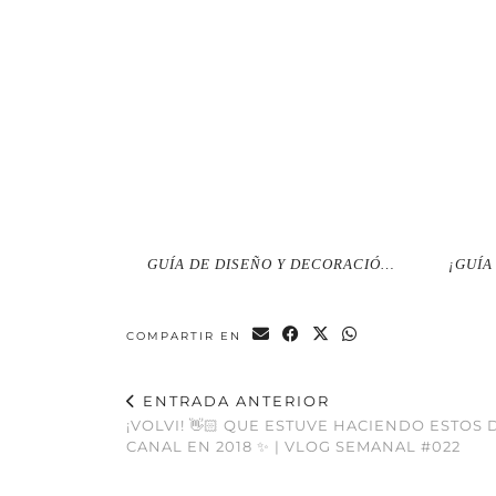
GUÍA DE DISEÑO Y DECORACIÓ…
¡GUÍA
COMPARTIR EN
ENTRADA ANTERIOR
¡VOLVI! 👋🏻 QUE ESTUVE HACIENDO ESTOS D
CANAL EN 2018 ✨ | VLOG SEMANAL #022