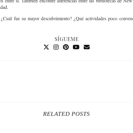
s entre sí. También encontré diferencias entre las bibliotecas de New
udad.
s? ¿Cuál fue su mayor descubrimiento? ¿Qué actividades poco conven
SÍGUEME
RELATED POSTS