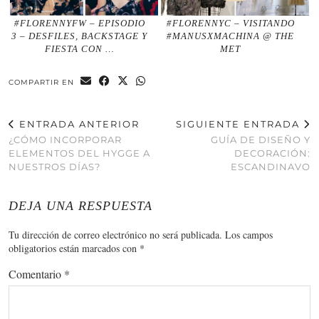
#FLORENNYFW – EPISODIO
#FLORENNYC – VISITANDO
3 – DESFILES, BACKSTAGE Y
#MANUSXMACHINA @ THE
FIESTA CON …
MET
COMPARTIR EN
ENTRADA ANTERIOR
SIGUIENTE ENTRADA
¿CÓMO INCORPORAR
GUÍA DE DISEÑO Y
ELEMENTOS DEL HYGGE A
DECORACIÓN:
NUESTROS DÍAS?
ESCANDINAVO
DEJA UNA RESPUESTA
Tu dirección de correo electrónico no será publicada.
Los campos
obligatorios están marcados con
*
Comentario
*