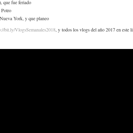
, que fue feriado
 Potro
 Nueva York, y que planeo
p://bit.ly/VlogsSemanales2018
, y todos los vlogs del año 2017 en este l