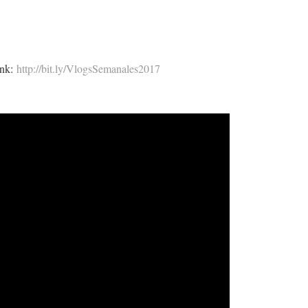
ink:
http://bit.ly/VlogsSemanales2017