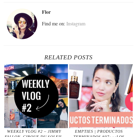
Flor
Find me on:
Instagram
RELATED POSTS
WEEKLY VLOG #2 – JIMMY
EMPTIES | PRODUCTOS
FALLON, CIRQUE DU SOLEIL,
TERMINADOS #07: ¡¿LOS