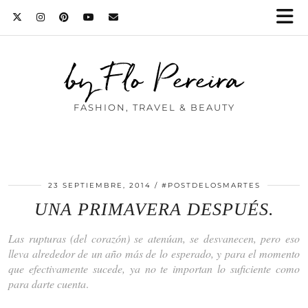
by Flo Pereira
FASHION, TRAVEL & BEAUTY
23 SEPTIEMBRE, 2014
#POSTDELOSMARTES
UNA PRIMAVERA DESPUÉS.
Las rupturas (del corazón) se atenúan, se desvanecen, pero eso
lleva alrededor de un año más de lo esperado, y para el momento
que efectivamente sucede, ya no te importan lo suficiente como
para darte cuenta
.