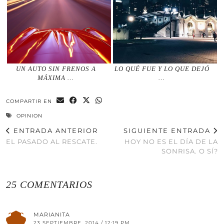
UN AUTO SIN FRENOS A
LO QUÉ FUE Y LO QUE DEJÓ
MÁXIMA …
…
COMPARTIR EN
OPINION
ENTRADA ANTERIOR
SIGUIENTE ENTRADA
EL PASADO AL RESCATE.
HOY NO ES EL DÍA DE LA
SONRISA. O SÍ?
25 COMENTARIOS
MARIANITA
23 SEPTIEMBRE, 2014 / 12:19 PM