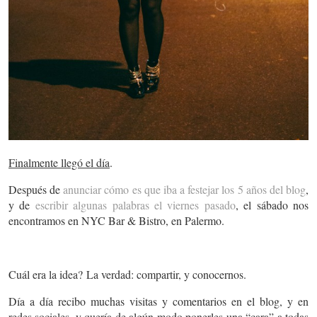
Finalmente llegó el día
.
Después de
anunciar cómo es que iba a festejar los 5 años del blog
,
y de
escribir algunas palabras el viernes pasado
, el sábado nos
encontramos en NYC Bar & Bistro, en Palermo.
Cuál era la idea? La verdad: compartir, y conocernos.
Día a día recibo muchas visitas y comentarios en el blog, y en
redes sociales, y quería de algún modo ponerles una “cara” a todas