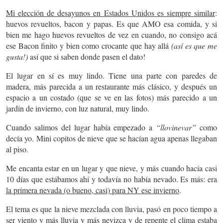
Mi elección de desayunos en Estados Unidos es siempre similar
:
huevos revueltos, bacon y papas. Es que AMO esa comida, y si
bien me hago huevos revueltos de vez en cuando, no consigo acá
ese Bacon finito y bien como crocante que hay allá
(así es que me
gusta!)
así que si saben donde pasen el dato!
El lugar en sí es muy lindo. Tiene una parte con paredes de
madera, más parecida a un restaurante más clásico, y después un
espacio a un costado (que se ve en las fotos) más parecido a un
jardín de invierno, con luz natural, muy lindo.
Cuando salimos del lugar había empezado a
“llovinevar”
como
decía yo. Mini copitos de nieve que se hacían agua apenas llegaban
al piso.
Me encanta estar en un lugar y que nieve, y más cuando hacía casi
10 días que estábamos ahí y todavía no había nevado. Es más: era
la primera nevada (o bueno, casi) para NY ese invierno
.
El tema es que la nieve mezclada con lluvia, pasó en poco tiempo a
ser viento y más lluvia y más nevizca y de repente el clima estaba