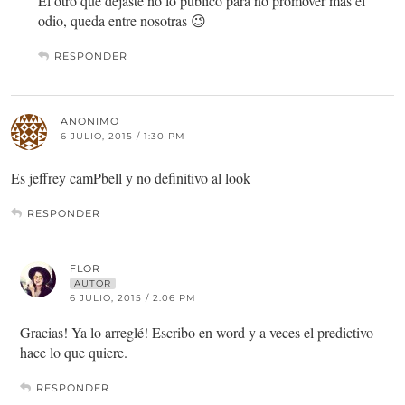
El otro que dejaste no lo publico para no promover más el
odio, queda entre nosotras 😉
RESPONDER
ANONIMO
6 JULIO, 2015 / 1:30 PM
Es jeffrey camPbell y no definitivo al look
RESPONDER
FLOR
AUTOR
6 JULIO, 2015 / 2:06 PM
Gracias! Ya lo arreglé! Escribo en word y a veces el predictivo
hace lo que quiere.
RESPONDER