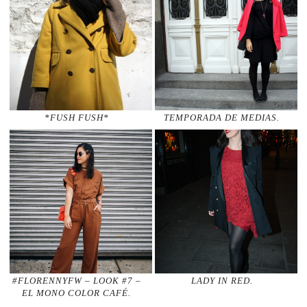
*FUSH FUSH*
TEMPORADA DE MEDIAS.
#FLORENNYFW – LOOK #7 –
LADY IN RED.
EL MONO COLOR CAFÉ.