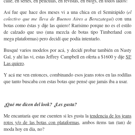
calle, en series, en películas, en revistas, en blogs, en todos lados!
Así fue que hace dos meses vi a una chica en el Semirápido (
el
colectivo que me lleva de Buenos Aires a Berazategui
) con una
botas como éstas y dije las quiero! Rarísimo porque no es el estilo
de calzado que uso (una mezcla de botas tipo Timberland con
mega plataformas) pero decidí que podía intentarlo.
Busqué varios modelos por acá, y decidí probar también en Nasty
Gal, y ahí las vi, estas Jeffrey Campbell en oferta a $1600 y dije
SI!
Las quiero
.
Y acá me ven entonces, combinando esos jeans rotos en las rodillas
que tanto buscaba con estas botas que pensé que jamás iba a usar.
¿Qué me dicen del look? ¿Les gusta?
Me encantaría que me cuenten si les gusta la
tendencia de los jeans
rotos y/o de las botas con plataformas
, ambos ítems tan (tan) de
moda hoy en día, no?