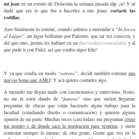
mi jean
en un evento de Delaostia la semana pasada dije ¡si! Y ni
cortarle las
dudé que era lo que iba a hacerles a mis jeans:
rodillas
.
Ayer finalmente lo estrené, cuando salimos a merendar a
“In bocca
al Luppo”
, un lugar bellísimo por Palermo, que tal vez conocen, y
del que sino, pronto les hablaré en un
#juevesderecomendados
y al
que pude ir con Fidel, así que estaba súper feliz!
Y ya que estaba en modo
“estreno”
, decidí también estrenar
mis
nuevas botas que AMO
! Y acá quiero contarles algo.
A menudo me llegan mails con cuestionarios y entrevistas. Nono,
no me la estoy dando de
“famosa”
sino que suelen llegarme
preguntas de chicas que están haciendo algún trabajo para la
facultad (estudiando diseño o comunicación) y quieren alguna
opinión de mi parte. Muchas veces (casi todas) me preguntan
cómo
me inspiro o de dónde saco la inspiración para vestirme
, y suelo
contestar siempre lo mismo: de otra gente. Gente que veo en la