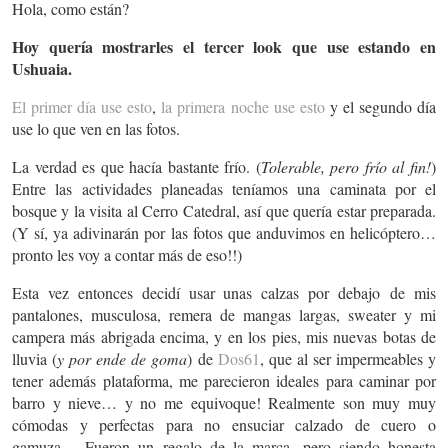
Hola, como están?
Hoy quería mostrarles el tercer look que use estando en
Ushuaia.
El primer día use esto
,
la primera noche use esto
y el segundo día
use lo que ven en las fotos.
La verdad es que hacía bastante frío. (
Tolerable, pero frío al fin!
)
Entre las actividades planeadas teníamos una caminata por el
bosque y la visita al Cerro Catedral, así que quería estar preparada.
(Y sí, ya adivinarán por las fotos que anduvimos en helicóptero…
pronto les voy a contar más de eso!!)
Esta vez entonces decidí usar unas calzas por debajo de mis
pantalones, musculosa, remera de mangas largas, sweater y mi
campera más abrigada encima, y en los pies, mis nuevas botas de
lluvia (
y por ende de goma
) de
Dos61
, que al ser impermeables y
tener además plataforma, me parecieron ideales para caminar por
barro y nieve… y no me equivoque! Realmente son muy muy
cómodas y perfectas para no ensuciar calzado de cuero o
gamuza… Fueron un regalo de la marca, pero siendo honesta