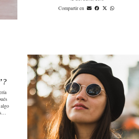
Compartir en
”?
ería
pués
 algo
oks…