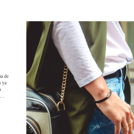
na de
s ya
a
go…