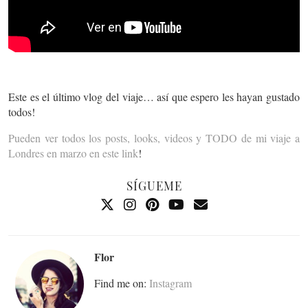
Este es el último vlog del viaje… así que espero les hayan gustado
todos!
Pueden ver todos los posts, looks, videos y TODO de mi viaje a
Londres en marzo en este link
!
SÍGUEME
Flor
Find me on:
Instagram