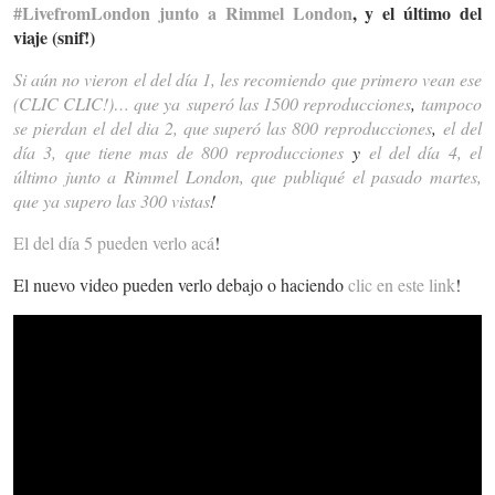
#LivefromLondon junto a Rimmel London
, y el último del
viaje (snif!)
Si aún no vieron el del día 1, les recomiendo que primero vean ese
(CLIC CLIC!)… que ya superó las 1500 reproducciones
,
tampoco
se pierdan el del dia 2, que superó las 800 reproducciones
,
el del
día 3, que tiene mas de 800 reproducciones
y
el del día 4, el
último junto a Rimmel London, que publiqué el pasado martes,
que ya supero las 300 vistas
!
El del día 5 pueden verlo acá
!
El nuevo video pueden verlo debajo o haciendo
clic en este link
!