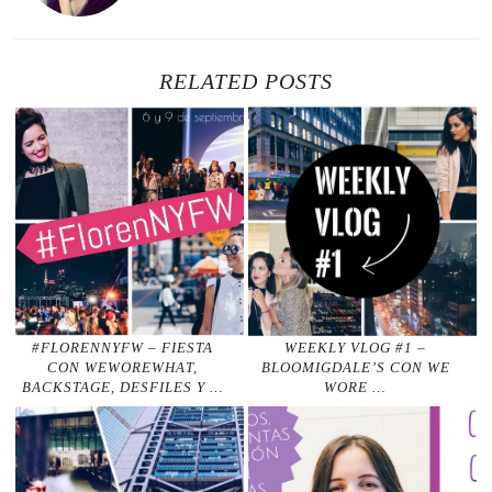
RELATED POSTS
#FLORENNYFW – FIESTA
WEEKLY VLOG #1 –
CON WEWOREWHAT,
BLOOMIGDALE’S CON WE
BACKSTAGE, DESFILES Y …
WORE …