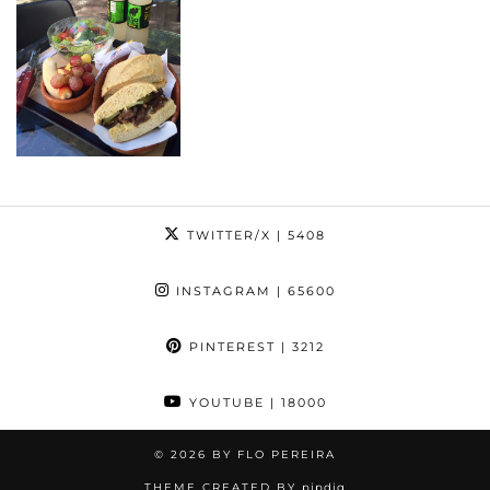
TWITTER/X
| 5408
INSTAGRAM
| 65600
PINTEREST
| 3212
YOUTUBE
| 18000
© 2026
BY FLO PEREIRA
THEME CREATED BY
pipdig