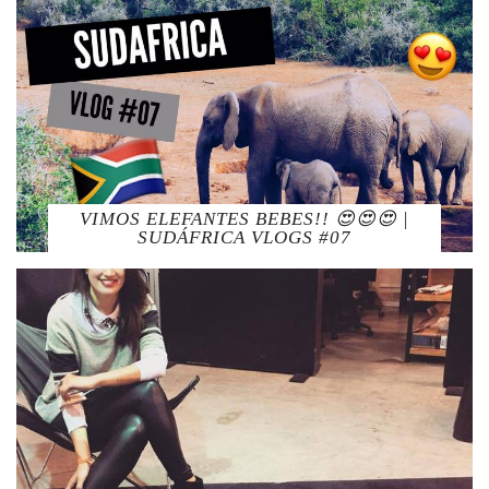
VIMOS ELEFANTES BEBES!! 😍😍😍 |
SUDÁFRICA VLOGS #07