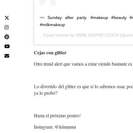
〰 Sunday after party. #makeup #beauty #m
#milkmakeup
A post shared by
ANNE SOPHIE COSTA
(@anne
Cejas con glitter
Otro trend alert que vamos a estar viendo bastante e
Lo divertido del glitter es que si lo sabemos usar, 
ya lo probó?
Hasta el próximo posteo!
Instagram: @leimanna