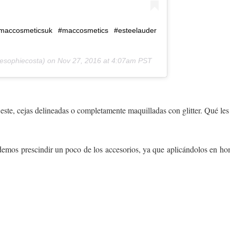
accosmeticsuk #maccosmetics #esteelauder
sophiecosta) on
Nov 27, 2016 at 4:07am PST
s este, cejas delineadas o completamente maquilladas con glitter. Qué le
podemos prescindir un poco de los accesorios, ya que aplicándolos en ho