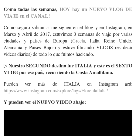
Como todas las semanas,
HOY hay un NUEVO VLOG DE
VIAJE en el CANAL
!
Como seguro sabrán si me siguen en el blog y en Instagram, en
Marzo y Abril de 2017, estuvimos 3 semanas de viaje por varias
ciudades y paises de Europa (
Grecia
, Italia, Reino Unido,
Alemania y Paises Bajos) y estuve filmando VLOGS (es decir
videos diarios) de todo lo que fuimos haciendo.
Nuestro SEGUNDO destino fue ITALIA y este es el SEXTO
▷
VLOG por ese país, recorriendo la Costa Amalfitana.
Pueden ver más de ITALIA en Instagram acá:
https://www.instagram.com/explore/tags/FlorenlaItalia/
Y pueden ver el NUEVO VIDEO abajo: