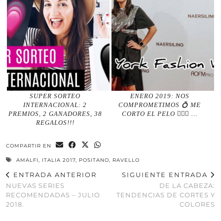
SUPER SORTEO
ENERO 2019: NOS
INTERNACIONAL: 2
COMPROMETIMOS 💍 ME
PREMIOS, 2 GANADORES, 38
CORTO EL PELO 💇🏻‍♀️ …
REGALOS!!!
COMPARTIR EN
AMALFI
,
ITALIA 2017
,
POSITANO
,
RAVELLO
ENTRADA ANTERIOR
SIGUIENTE ENTRADA
NUEVAS SERIES
DE LA CABEZA:
RECOMENDADAS – JULIO
TENDENCIAS DE CORTES Y
2018.
COLORES