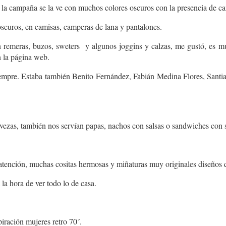
 la campaña se la ve con muchos colores oscuros con la presencia de c
scuros, en camisas, camperas de lana y pantalones.
en remeras, buzos, sweters y algunos joggins y calzas, me gustó, es m
n la página web.
iempre. Estaba también Benito Fernández, Fabián Medina Flores, Santi
zas, también nos servían papas, nachos con salsas o sandwiches con sa
 atención, muchas cositas hermosas y miñaturas muy originales diseños q
la hora de ver todo lo de casa.
ración mujeres retro 70´.