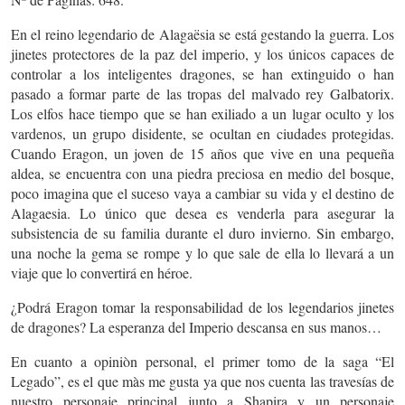
En el reino legendario de Alagaësia se está gestando la guerra. Los
jinetes protectores de la paz del imperio, y los únicos capaces de
controlar a los inteligentes dragones, se han extinguido o han
pasado a formar parte de las tropas del malvado rey Galbatorix.
Los elfos hace tiempo que se han exiliado a un lugar oculto y los
vardenos, un grupo disidente, se ocultan en ciudades protegidas.
Cuando Eragon, un joven de 15 años que vive en una pequeña
aldea, se encuentra con una piedra preciosa en medio del bosque,
poco imagina que el suceso vaya a cambiar su vida y el destino de
Alagaesia. Lo único que desea es venderla para asegurar la
subsistencia de su familia durante el duro invierno. Sin embargo,
una noche la gema se rompe y lo que sale de ella lo llevará a un
viaje que lo convertirá en héroe.
¿Podrá Eragon tomar la responsabilidad de los legendarios jinetes
de dragones? La esperanza del Imperio descansa en sus manos…
En cuanto a opiniòn personal, el primer tomo de la saga “El
Legado”, es el que màs me gusta ya que nos cuenta las travesías de
nuestro personaje principal junto a Shapira y un personaje