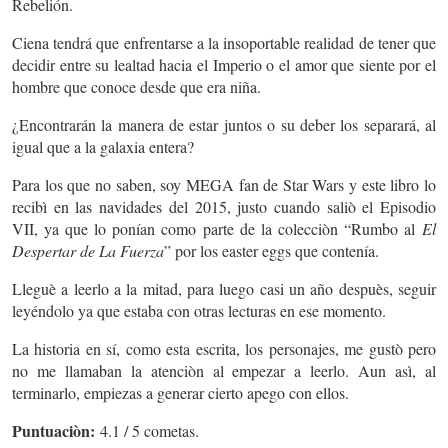
Rebelión.
Ciena tendrá que enfrentarse a la insoportable realidad de tener que
decidir entre su lealtad hacia el Imperio o el amor que siente por el
hombre que conoce desde que era niña.
¿Encontrarán la manera de estar juntos o su deber los separará, al
igual que a la galaxia entera?
Para los que no saben, soy MEGA fan de Star Wars y este libro lo
recibì en las navidades del 2015, justo cuando saliò el Episodio
VII, ya que lo ponían como parte de la colecciòn “Rumbo al
El
Despertar de La Fuerza
” por los easter eggs que contenía.
Lleguè a leerlo a la mitad, para luego casi un año despuès, seguir
leyéndolo ya que estaba con otras lecturas en ese momento.
La historia en sí, como esta escrita, los personajes, me gustò pero
no me llamaban la atenciòn al empezar a leerlo. Aun asì, al
terminarlo, empiezas a generar cierto apego con ellos.
Puntuaciòn:
4.1 / 5 cometas.