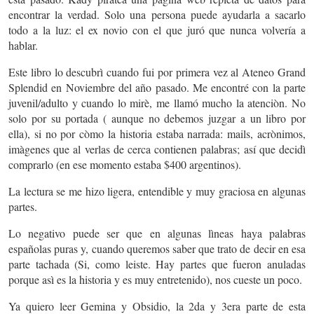
encontrar la verdad. Solo una persona puede ayudarla a sacarlo
todo a la luz: el ex novio con el que juró que nunca volvería a
hablar.
Este libro lo descubrì cuando fui por primera vez al Ateneo Grand
Splendid en Noviembre del año pasado. Me encontré con la parte
juvenil/adulto y cuando lo mirè, me llamó mucho la atenciòn. No
solo por su portada ( aunque no debemos juzgar a un libro por
ella), si no por còmo la historia estaba narrada: mails, acrònimos,
imàgenes que al verlas de cerca contienen palabras; así que decidì
comprarlo (en ese momento estaba $400 argentinos).
La lectura se me hizo ligera, entendible y muy graciosa en algunas
partes.
Lo negativo puede ser que en algunas lìneas haya palabras
españolas puras y, cuando queremos saber que trato de decir en esa
parte tachada (Si, como leiste. Hay partes que fueron anuladas
porque asì es la historia y es muy entretenido), nos cueste un poco.
Ya quiero leer Gemina y Obsidio, la 2da y 3era parte de esta