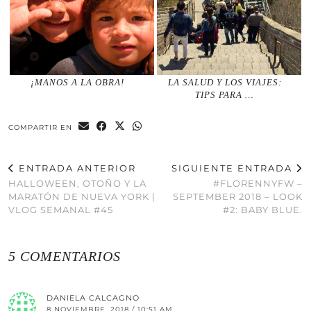
¡MANOS A LA OBRA!
LA SALUD Y LOS VIAJES:
TIPS PARA …
COMPARTIR EN
ENTRADA ANTERIOR
SIGUIENTE ENTRADA
HALLOWEEN, OTOÑO Y LA
#FLORENNYFW –
MARATÓN DE NUEVA YORK |
SEPTEMBER 2018 – LOOK
VLOG SEMANAL #45
#2: BABY BLUE.
5 COMENTARIOS
DANIELA CALCAGNO
8 NOVIEMBRE, 2018 / 10:51 AM