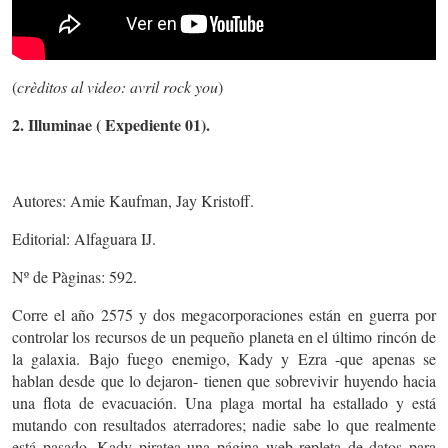
(
crèditos al video: avril rock you
)
2. Illuminae ( Expediente 01).
Autores: Amie Kaufman, Jay Kristoff.
Editorial: Alfaguara IJ.
Nº de Pàginas: 592.
Corre el año 2575 y dos megacorporaciones están en guerra por
controlar los recursos de un pequeño planeta en el último rincón de
la galaxia. Bajo fuego enemigo, Kady y Ezra -que apenas se
hablan desde que lo dejaron- tienen que sobrevivir huyendo hacia
una flota de evacuación. Una plaga mortal ha estallado y está
mutando con resultados aterradores; nadie sabe lo que realmente
está pasado. Kady piratea una página web repleta de datos para