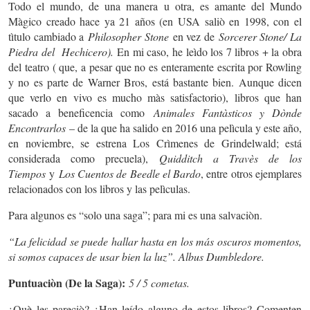
Todo el mundo, de una manera u otra, es amante del Mundo
Màgico creado hace ya 21 años (en USA saliò en 1998, con el
tìtulo cambiado a
Philosopher Stone
en vez de
Sorcerer Stone/ La
Piedra del Hechicero).
En mi caso, he leìdo los 7 libros + la obra
del teatro ( que, a pesar que no es enteramente escrita por Rowling
y no es parte de Warner Bros, está bastante bien. Aunque dicen
que verlo en vivo es mucho màs satisfactorio), libros que han
sacado a beneficencia como
Animales Fantàsticos y Dònde
Encontrarlos
– de la que ha salido en 2016 una pelìcula y este año,
en noviembre, se estrena Los Crìmenes de Grindelwald; está
considerada como precuela),
Quidditch a Travès de los
Tiempos
y
Los Cuentos de Beedle el Bardo
, entre otros ejemplares
relacionados con los libros y las pelìculas.
Para algunos es “solo una saga”; para mi es una salvaciòn.
“La felicidad se puede hallar hasta en los más oscuros momentos,
si somos capaces de usar bien la luz”. Albus Dumbledore.
Puntuaciòn (De la Saga):
5 / 5 cometas.
¿Què les pareciò? ¿Han leído alguno de estos libros? Comenten