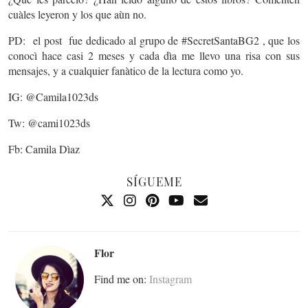
cuàles leyeron y los que aùn no.
PD: el post fue dedicado al grupo de #SecretSantaBG2 , que los
conocì hace casi 2 meses y cada dìa me llevo una risa con sus
mensajes, y a cualquier fanàtico de la lectura como yo.
IG: @Camila1023ds
Tw: @cami1023ds
Fb: Camila Dìaz
SÍGUEME
Flor
Find me on:
Instagram