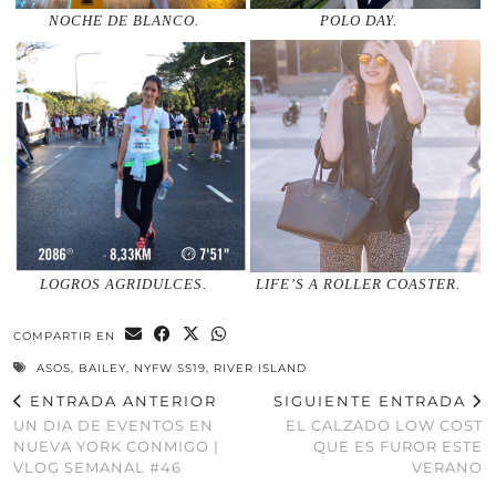
NOCHE DE BLANCO.
POLO DAY.
LOGROS AGRIDULCES.
LIFE’S A ROLLER COASTER.
COMPARTIR EN
ASOS
,
BAILEY
,
NYFW SS19
,
RIVER ISLAND
ENTRADA ANTERIOR
SIGUIENTE ENTRADA
UN DIA DE EVENTOS EN
EL CALZADO LOW COST
NUEVA YORK CONMIGO |
QUE ES FUROR ESTE
VLOG SEMANAL #46
VERANO